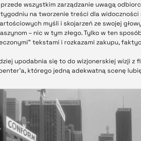
o przede wszystkim zarządzanie uwagą odbior
 tygodniu na tworzenie treści dla widoczności s
rtościowych myśli i skojarzeń ze swojej głowy,
aszynom – nic w tym złego. Tylko w ten sposób
eczonymi” tekstami i rozkazami zakupu, faktyc
ej upodabnia się to do wizjonerskiej wizji z fil
rpenter’a, którego jedną adekwatną scenę lubię