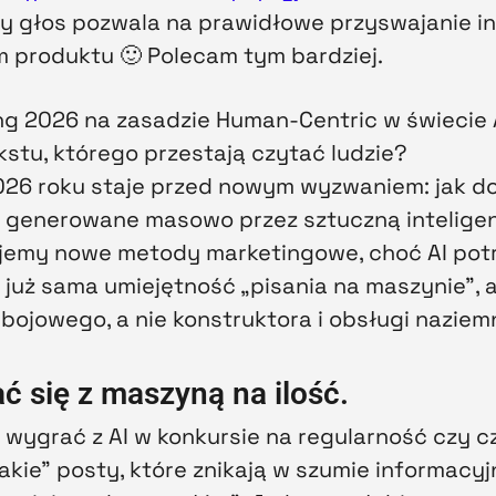
ny głos pozwala na prawidłowe przyswajanie in
m produktu 🙂 Polecam tym bardziej.
ng 2026 na zasadzie Human-Centric w świecie A
stu, którego przestają czytać ludzie?
26 roku staje przed nowym wyzwaniem: jak do
 generowane masowo przez sztuczną inteligen
ujemy nowe metody marketingowe, choć AI potra
już sama umiejętność „pisania na maszynie”, ale
 bojowego, a nie konstruktora i obsługi naziem
ć się z maszyną na ilość.
wygrać z AI w konkursie na regularność czy cz
akie” posty, które znikają w szumie informacy