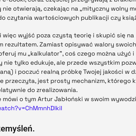
gdy nie otwierają, czekając na „mityczny wolny 
 do czytania wartościowych publikacji czy ksią
 więc wyjść poza czystą teorię i skupić się n
 rezultatem. Zamiast opisywać walory swoich 
oferuj mu „kalkulator”, coś czego można użyć 
óry nie tylko edukuje, ale przede wszystkim po
aną) i poczuć realną próbkę Twojej jakości w dz
ie przeczyta, jest prosty mechanizm, którego 
latywnie do zrealizowania.
cie mówi o tym Artur Jabłoński w swoim wywodz
watch?v=ChMmnhDlkiI
zemyśleń.