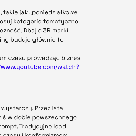
 takie jak „poniedziałkowe
tosuj kategorie tematyczne
czność. Dbaj o 3R marki
ting buduje głównie to
iem czasu prowadząc biznes
//www.youtube.com/watch?
 wystarczy. Przez lata
ziś w dobie powszechnego
prompt. Tradycyjne lead
m czasu i konformizmem,