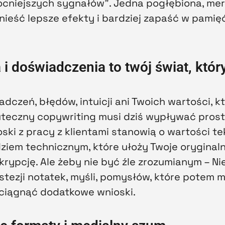
mocniejszych sygnałów”. Jedna pogłębiona, me
ieść lepsze efekty i bardziej zapaść w pamięć 
 i doświadczenia to twój świat, któ
dczeń, błędów, intuicji ani Twoich wartości, kt
uteczny copywriting musi dziś wypływać prosto
ski z pracy z klientami stanowią o wartości te
ziem technicznym, które ułoży Twoje oryginaln
skrypcję. Ale żeby nie być źle zrozumianym – N
estezji notatek, myśli, pomysłów, które potem
yciągnąć dodatkowe wnioski.