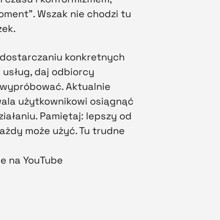
moment”. Wszak nie chodzi tu
żek.
a dostarczaniu konkretnych
usług, daj odbiorcy
i wypróbować. Aktualnie
zwala użytkownikowi osiągnąć
iałaniu. Pamiętaj: lepszy od
każdy może użyć. Tu trudne
ie na YouTube