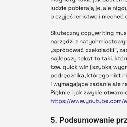
ludzie pobierają je, ale ni
o czyjeś lenistwo i niechęć
Skuteczny copywriting musi
narzędzi z natychmiastowym
„spróbować czekoladki”, za
najlepszy tekst to taki, kt
tzw. quick win (szybką wygr
podręcznika, którego nikt n
i wymagające zadanie ale re
Pięknie i jak zwykle otwar
https://www.youtube.com/
5. Podsumowanie pr