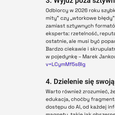
3. Wyjdź poza sztywn
Odbiorcy w 2026 roku szybk
mity” czy „wtorkowe błędy”
zamiast sztywnych formatów
eksperta: rzetelność, reput
ostatnie, ale musi być popa
Bardzo ciekawie i skrupula
w pojedynkę – Marek Janko
v=LCymMf5s8Ig
4. Dzielenie się swoj
Warto również zrozumieć, że
edukacja, choćby fragment
dostępu do AI, od każdej in
magnety, takie jak obszerne