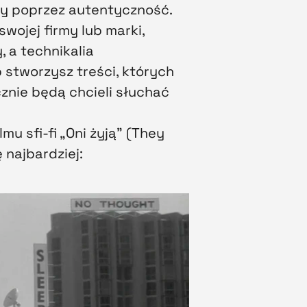
cy poprzez autentyczność.
wojej firmy lub marki,
 a technikalia
 stworzysz treści, których
znie będą chcieli słuchać
mu sfi-fi „Oni żyją” (They
 najbardziej: