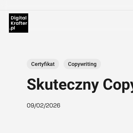
Skip
to
main
content
Certyfikat
Copywriting
Skuteczny Copy
09/02/2026