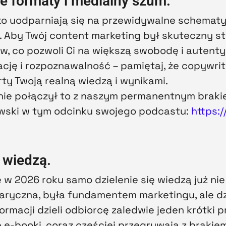
e formaty i medialny szum.
o uodparniają się na przewidywalne schematy,
. Aby Twój content marketing był skuteczny s
, co pozwoli Ci na większą swobodę i autenty
ację i rozpoznawalność – pamiętaj, że copywri
rty Twoją realną wiedzą i wynikami.
tnie połączył to z naszym permanentnym brak
wski w tym odcinku swojego podcastu:
https:
ą wiedzą.
 w 2026 roku samo dzielenie się wiedzą już nie
aryczna, była fundamentem marketingu, ale d
formacji dzieli odbiorcę zaledwie jeden krótki 
 e-booki, coraz częściej przegrywają z brakie